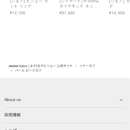
[シェア] ビジュー カ
[レイヤード] K10WG
[シェア] 
ット リング
ダイヤモンド ネック
グ
レス
¥12,100
¥37,400
¥14,300
ete/ete bijoux | エテ/エテビジュー 公式サイト
イヤーカフ
パール ピークカフ
About us
採用情報