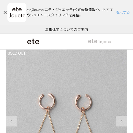
ete/Jouete(エテ・ジュエッテ)公式最新情報や、おすす
表示する
めジュエリースタイリングを発信。
エコラッピング及びエコポイント付与のご案内
ご注文いただいたお品物のお届け状況について
エコラッピング及びエコポイント付与のご案内
ご注文いただいたお品物のお届け状況について
悪質な偽サイトにご注意ください
夏季休業についてのご案内
WEB Limited Items >>
採用のご案内
SOLD OUT
前の画像
次の画