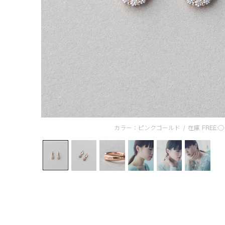
カラー：ピンクゴールド
/
在庫
FREE:◯