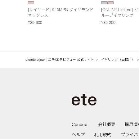
[レイヤード] K10MPG ダイヤモンド
[ONLINE Limite
ネックレス
ループイヤリング
¥39,600
¥35,200
ete/ete bijoux | エテ/エテビジュー 公式サイト
イヤリング（両耳用）
Concept
会社概要
採用情
ヘルプ
利用規約
プライバ