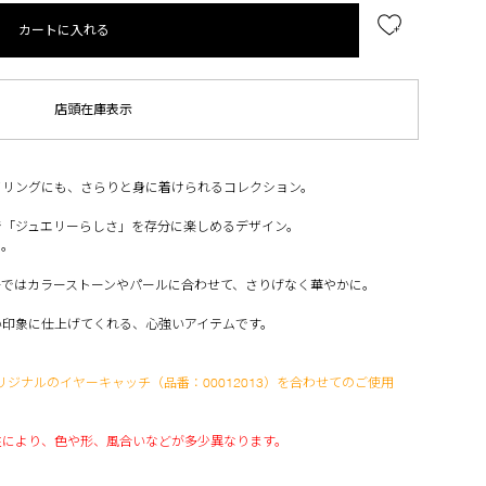
カートに入れる
店頭在庫表示
イリングにも、さらりと身に着けられるコレクション。
で「ジュエリーらしさ」を存分に楽しめるデザイン。
に。
ーではカラーストーンやパールに合わせて、さりげなく華やかに。
い印象に仕上げてくれる、心強いアイテムです。
リジナルのイヤーキャッチ（品番：00012013）を合わせてのご使用
性により、色や形、風合いなどが多少異なります。