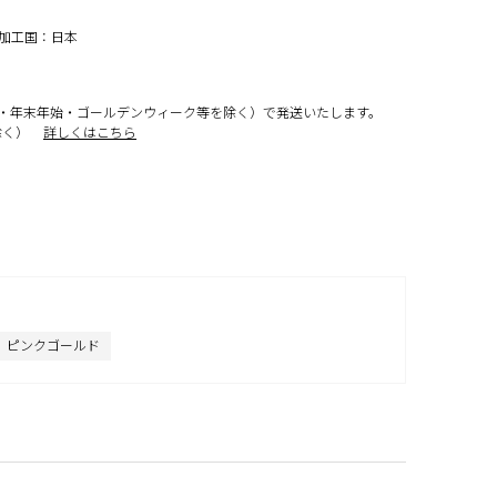
終加工国：日本
・年末年始・ゴールデンウィーク等を除く）で発送いたします。
除く）
詳しくはこちら
ピンクゴールド