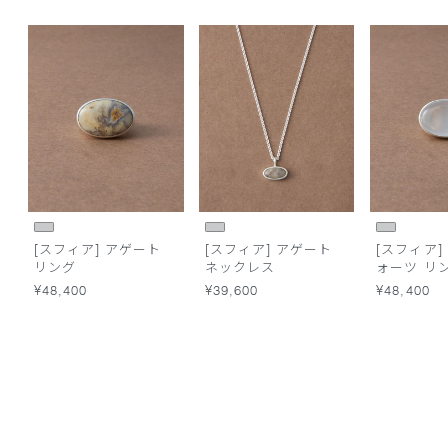
[スフィア] アゲート
[スフィア] アゲート
[スフィア]
リング
ネックレス
ォーツ リ
¥48,400
¥39,600
¥48,400