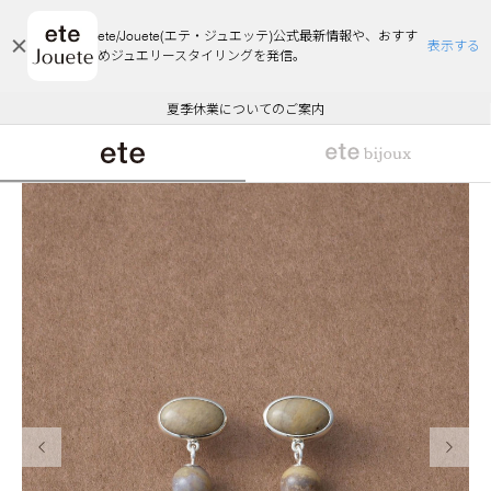
ete/Jouete(エテ・ジュエッテ)公式最新情報や、おすす
表示する
めジュエリースタイリングを発信。
エコラッピング及びエコポイント付与のご案内
ご注文いただいたお品物のお届け状況について
エコラッピング及びエコポイント付与のご案内
ご注文いただいたお品物のお届け状況について
悪質な偽サイトにご注意ください
夏季休業についてのご案内
WEB Limited Items >>
採用のご案内
前の画像
次の画