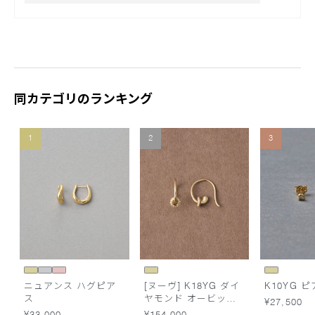
同カテゴリのランキング
1
2
3
ニュアンス ハグピア
[ヌーヴ] K18YG ダイ
K10YG 
ス
ヤモンド オービット
¥27,500
フープ ピアス /Halo
¥33,000
¥154,000