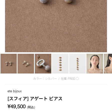
カラー：シルバー
/
在庫
FREE:◯
ete bijoux
[スフィア] アゲート ピアス
¥49,500
(税込)