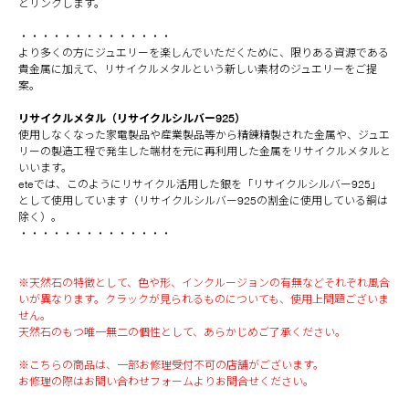
とリンクします。
・・・・・・・・・・・・・・
より多くの方にジュエリーを楽しんでいただくために、限りある資源である
貴金属に加えて、リサイクルメタルという新しい素材のジュエリーをご提
案。
リサイクルメタル（リサイクルシルバー925）
使用しなくなった家電製品や産業製品等から精錬精製された金属や、ジュエ
リーの製造工程で発生した端材を元に再利用した金属をリサイクルメタルと
いいます。
eteでは、このようにリサイクル活用した銀を「リサイクルシルバー925」
として使用しています（リサイクルシルバー925の割金に使用している銅は
除く）。
・・・・・・・・・・・・・・
※天然石の特徴として、色や形、インクルージョンの有無などそれぞれ風合
いが異なります。クラックが見られるものについても、使用上問題ございま
せん。
天然石のもつ唯一無二の個性として、あらかじめご了承ください。
※こちらの商品は、一部お修理受付不可の店舗がございます。
お修理の際はお問い合わせフォームよりお問合せください。