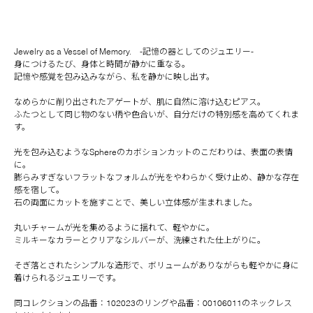
Jewelry as a Vessel of Memory. -記憶の器としてのジュエリー-
身につけるたび、身体と時間が静かに重なる。
記憶や感覚を包み込みながら、私を静かに映し出す。
なめらかに削り出されたアゲートが、肌に自然に溶け込むピアス。
ふたつとして同じ物のない柄や色合いが、自分だけの特別感を高めてくれま
す。
光を包み込むようなSphereのカボションカットのこだわりは、表面の表情
に。
膨らみすぎないフラットなフォルムが光をやわらかく受け止め、静かな存在
感を宿して。
石の両面にカットを施すことで、美しい立体感が生まれました。
丸いチャームが光を集めるように揺れて、軽やかに。
ミルキーなカラーとクリアなシルバーが、洗練された仕上がりに。
そぎ落とされたシンプルな造形で、ボリュームがありながらも軽やかに身に
着けられるジュエリーです。
同コレクションの品番：102023のリングや品番：00106011のネックレス