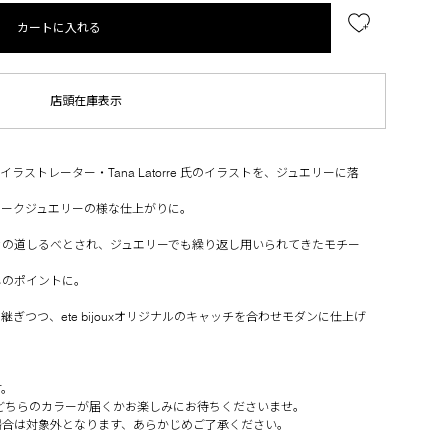
カートに入れる
店頭在庫表示
ストレーター・Tana Latorre 氏のイラストを、ジュエリーに落
ィークジュエリーの様な仕上がりに。
々の道しるべとされ、ジュエリーでも繰り返し用いられてきたモチー
しのポイントに。
ぎつつ、ete bijouxオリジナルのキャッチを合わせモダンに仕上げ
す。
色。どちらのカラーが届くかお楽しみにお待ちくださいませ。
場合は対象外となります、あらかじめご了承ください。