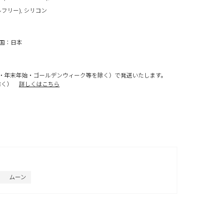
フリー), シリコン
工国：日本
・年末年始・ゴールデンウィーク等を除く）で発送いたします。
除く）
詳しくはこちら
ムーン