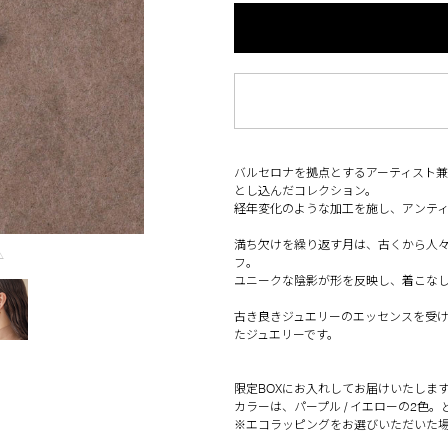
バルセロナを拠点とするアーティスト兼イラ
とし込んだコレクション。
経年変化のような加工を施し、アンテ
満ち欠けを繰り返す月は、古くから人
△
フ。
ユニークな陰影が形を反映し、着こな
古き良きジュエリーのエッセンスを受け継
たジュエリーです。
限定BOXにお入れしてお届けいたしま
カラーは、パープル / イエローの2
※エコラッピングをお選びいただいた