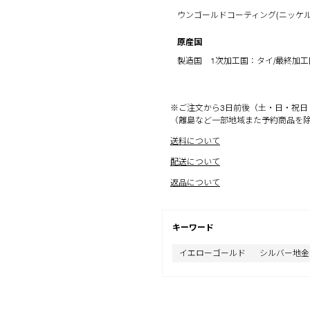
ウンゴールドコーティング(ニッケル
原産国
製造国 1次加工国：タイ/最終加
※ご注文から3日前後（土・日・祝日
（離島など一部地域また予約商品を
送料について
配送について
返品について
キーワード
イエローゴールド
シルバー地金