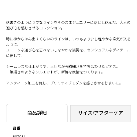
落書きのようにラフなラインをそのままジュエリーに落とし込んだ、大人の
遊び心を感じさせるコレクション。
時に枠からはみ出すくらいのラインは、いつもより少し軽やかな空気が入る
ように。
ユニークな遊び心を忘れないしなやかな姿勢を、センシュアルなディテール
に宿して。
シームレスな仕上がりで、大胆ながら繊細さを持ち合わせたピアス。
一筆描きのようなシルエットが、新鮮な表情をつくります。
アンティーク加工を施し、プリミティブモダンを感じさせる佇まいに。
商品詳細
サイズ/アフターケア
品番
807031