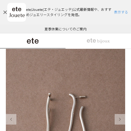
ete/Jouete(エテ・ジュエッテ)公式最新情報や、おすす
表示する
めジュエリースタイリングを発信。
エコラッピング及びエコポイント付与のご案内
ご注文いただいたお品物のお届け状況について
エコラッピング及びエコポイント付与のご案内
ご注文いただいたお品物のお届け状況について
悪質な偽サイトにご注意ください
夏季休業についてのご案内
WEB Limited Items >>
採用のご案内
前の画像
次の画