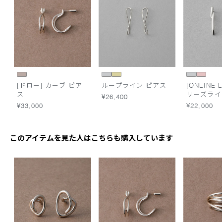
[ドロー] カーブ ピア
ループライン ピアス
[ONLINE L
ス
リーズライ
¥26,400
¥33,000
¥22,000
このアイテムを見た人はこちらも購入しています