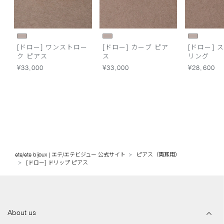
[ドロー] ワンストロー
[ドロー] カーブ ピア
[ドロー] 
ク ピアス
ス
リング
¥33,000
¥33,000
¥28,600
ete/ete bijoux | エテ/エテビジュー 公式サイト
ピアス（両耳用）
[ドロー] ドリップ ピアス
About us