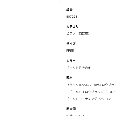
品番
807023
カテゴリ
ピアス（両耳用）
サイズ
FREE
カラー
ゴールド系その他
素材
リサイクルシルバー925+ロウブラウ
ーゴールド＋ロウブラウンゴールドコ
ゴールドコーティング, シリコン
原産国
製造国：日本