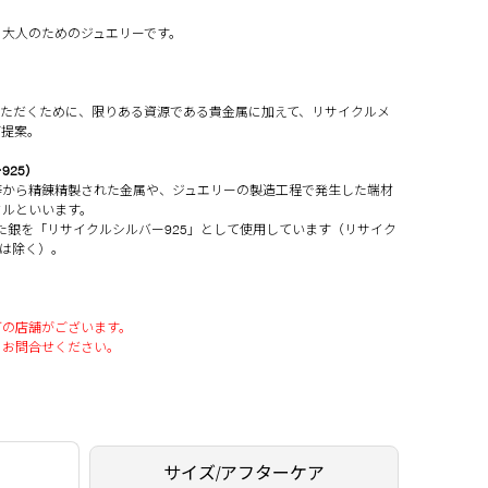
、大人のためのジュエリーです。
いただくために、限りある資源である貴金属に加えて、リサイクルメ
ご提案。
925）
等から精錬精製された金属や、ジュエリーの製造工程で発生した端材
タルといいます。
した銀を「リサイクルシルバー925」として使用しています（リサイク
銅は除く）。
可の店舗がございます。
りお問合せください。
サイズ/アフターケア