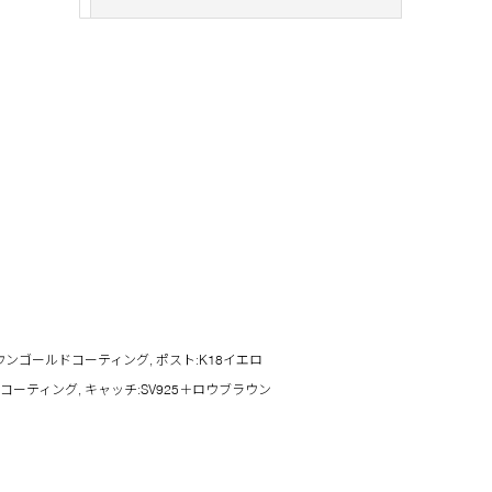
ンゴールドコーティング, ポスト:K18イエロ
ーティング, キャッチ:SV925＋ロウブラウン