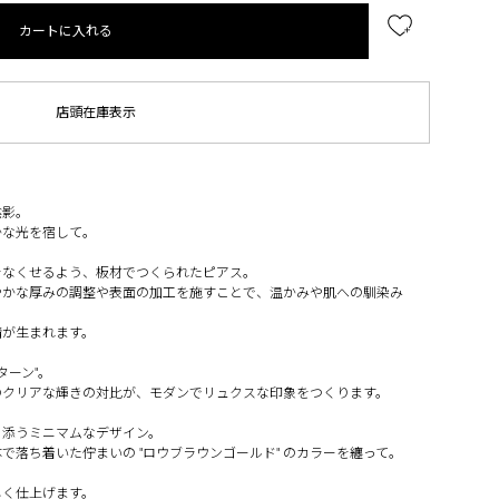
カートに入れる
店頭在庫表示
陰影。
かな光を宿して。
をなくせるよう、板材でつくられたピアス。
やかな厚みの調整や表面の加工を施すことで、温かみや肌への馴染み
情が生まれます。
ターン"。
のクリアな輝きの対比が、モダンでリュクスな印象をつくります。
り添うミニマムなデザイン。
で落ち着いた佇まいの "ロウブラウンゴールド" のカラーを纏って。
しく仕上げます。