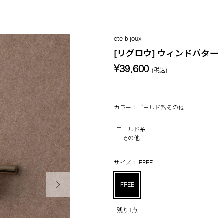
ete bijoux
[リグロウ] ウィンドパター
¥39,600
(税込)
カラー：ゴールド系その他
ゴールド系
その他
サイズ： FREE
次の画像
FREE
残り1点