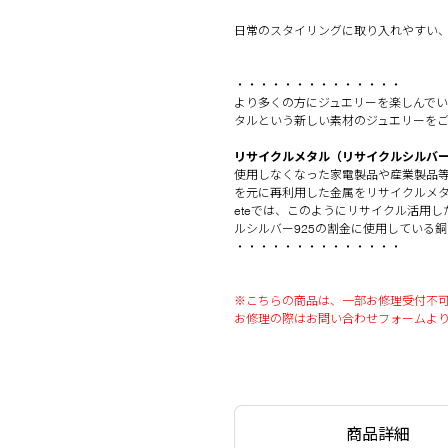
日常のスタイリングに取り入れやすい
・・・・・・・・・・・・・・
より多くの方にジュエリーを楽しんで
タルという新しい素材のジュエリーを
リサイクルメタル（リサイクルシルバー
使用しなくなった家電製品や産業製品
を元に再利用した金属をリサイクルメ
eteでは、このようにリサイクル活用
ルシルバー925の割金に使用している
・・・・・・・・・・・・・・
※こちらの商品は、一部お修理受付不
お修理の際はお問い合わせフォームよ
商品詳細