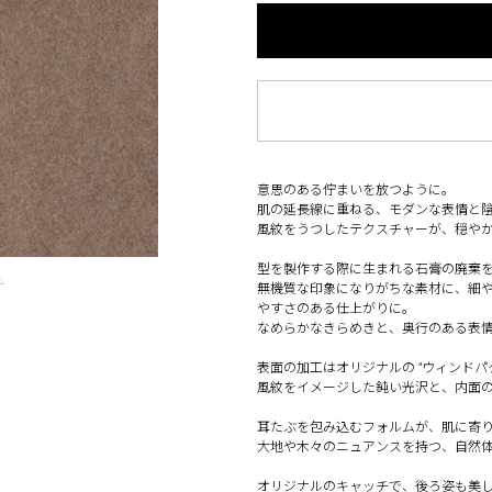
意思のある佇まいを放つように。
肌の延長線に重ねる、モダンな表情と
風紋をうつしたテクスチャーが、穏や
型を製作する際に生まれる石膏の廃棄
△
無機質な印象になりがちな素材に、細
やすさのある仕上がりに。
なめらかなきらめきと、奥行のある表
表面の加工はオリジナルの "ウィンドパ
風紋をイメージした鈍い光沢と、内面
耳たぶを包み込むフォルムが、肌に寄
大地や木々のニュアンスを持つ、自然体
オリジナルのキャッチで、後ろ姿も美