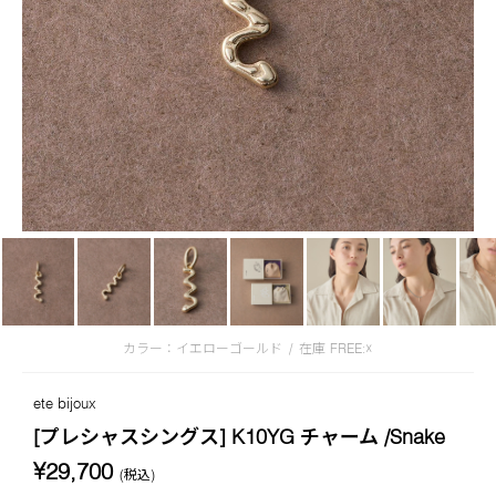
カラー：イエローゴールド
/
在庫
FREE:☓
ete bijoux
[プレシャスシングス] K10YG チャーム /Snake
¥29,700
(税込)