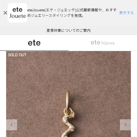
ete/Jouete(エテ・ジュエッテ)公式最新情報や、おすす
表示する
めジュエリースタイリングを発信。
エコラッピング及びエコポイント付与のご案内
ご注文いただいたお品物のお届け状況について
エコラッピング及びエコポイント付与のご案内
ご注文いただいたお品物のお届け状況について
悪質な偽サイトにご注意ください
夏季休業についてのご案内
WEB Limited Items >>
採用のご案内
SOLD OUT
前の画像
次の画