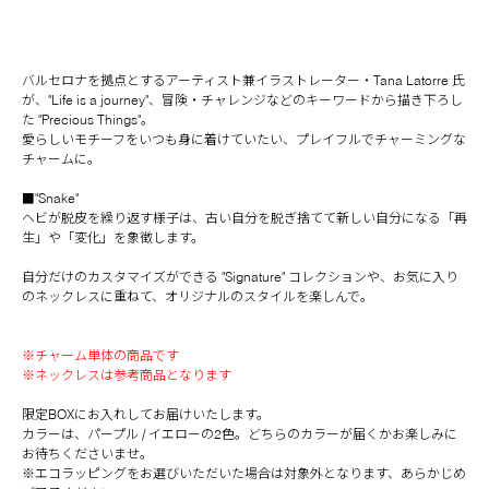
バルセロナを拠点とするアーティスト兼イラストレーター・Tana Latorre 氏
が、"Life is a journey"、冒険・チャレンジなどのキーワードから描き下ろし
た "Precious Things"。
愛らしいモチーフをいつも身に着けていたい、プレイフルでチャーミングな
チャームに。
■"Snake"
ヘビが脱皮を繰り返す様子は、古い自分を脱ぎ捨てて新しい自分になる「再
生」や「変化」を象徴します。
自分だけのカスタマイズができる "Signature" コレクションや、お気に入り
のネックレスに重ねて、オリジナルのスタイルを楽しんで。
※チャーム単体の商品です
※ネックレスは参考商品となります
限定BOXにお入れしてお届けいたします。
カラーは、パープル / イエローの2色。どちらのカラーが届くかお楽しみに
お待ちくださいませ。
※エコラッピングをお選びいただいた場合は対象外となります、あらかじめ