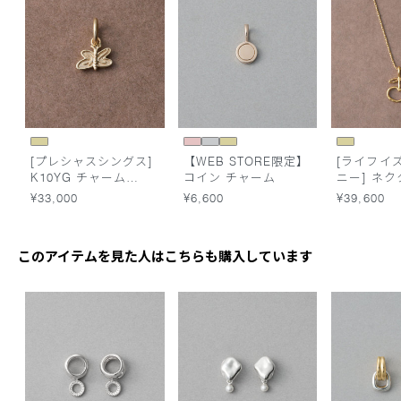
[プレシャスシングス]
【WEB STORE限定】
[ライフイ
K10YG チャーム
コイン チャーム
ニー] ネク
/Butterfly
クレス
¥33,000
¥6,600
¥39,600
このアイテムを見た人はこちらも購入しています