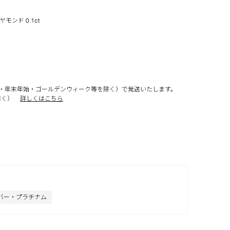
モンド 0.1ct
・年末年始・ゴールデンウィーク等を除く）で発送いたします。
除く）
詳しくはこちら
バー・プラチナム