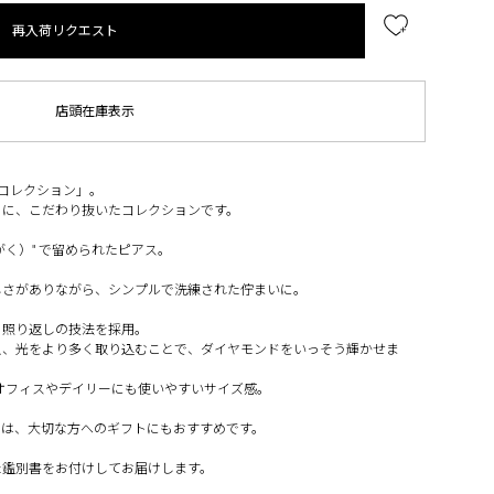
再入荷リクエスト
店頭在庫表示
トコレクション」。
とに、こだわり抜いたコレクションです。
のがく）" で留められたピアス。
しさがありながら、シンプルで洗練された佇まいに。
る照り返しの技法を採用。
え、光をより多く取り込むことで、ダイヤモンドをいっそう輝かせま
、オフィスやデイリーにも使いやすいサイズ感。
ーは、大切な方へのギフトにもおすすめです。
た鑑別書をお付けしてお届けします。