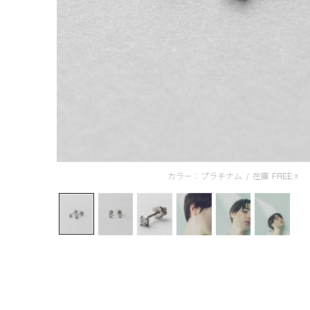
カラー：プラチナム
/
在庫
FREE:☓