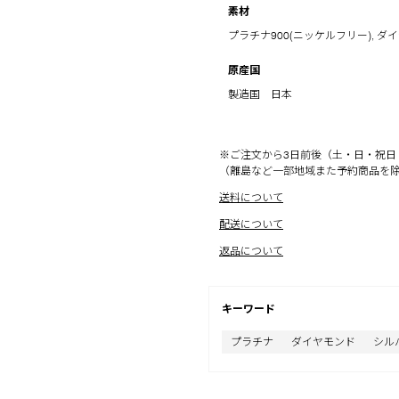
素材
プラチナ900(ニッケルフリー), ダイヤ
原産国
製造国 日本
※ご注文から3日前後（土・日・祝日
（離島など一部地域また予約商品を
送料について
配送について
返品について
キーワード
プラチナ
ダイヤモンド
シル