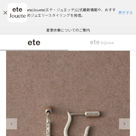
ete/Jouete(エテ・ジュエッテ)公式最新情報や、おすす
表示する
めジュエリースタイリングを発信。
エコラッピング及びエコポイント付与のご案内
ご注文いただいたお品物のお届け状況について
エコラッピング及びエコポイント付与のご案内
ご注文いただいたお品物のお届け状況について
悪質な偽サイトにご注意ください
夏季休業についてのご案内
WEB Limited Items >>
採用のご案内
前の画像
次の画