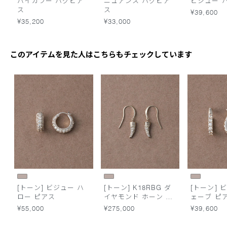
バイカラー ハグピア
ニュアンス ハグピア
ビジュー 
ス
ス
¥39,600
¥35,200
¥33,000
このアイテムを見た人はこちらもチェックしています
[トーン] ビジュー ハ
[トーン] K18RBG ダ
[トーン] 
ロー ピアス
イヤモンド ホーン ピ
ェーブ ピ
アス
¥55,000
¥275,000
¥39,600