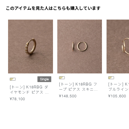
このアイテムを見た人はこちらも購入しています
Single
[トーン] K18RBG フ
[トーン] K
[トーン] K18RBG ダ
ープ ピアス スキニー
ブルライン
イヤモンド ピアス ス
L
フ スキニ
¥148,500
¥105,600
キニー S
¥78,100