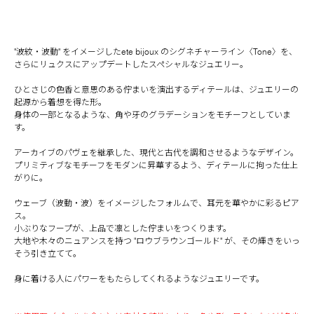
"波紋・波動" をイメージしたete bijoux のシグネチャーライン〈Tone〉を、
さらにリュクスにアップデートしたスペシャルなジュエリー。
ひとさじの色香と意思のある佇まいを演出するディテールは、ジュエリーの
起源から着想を得た形。
身体の一部となるような、角や牙のグラデーションをモチーフとしていま
す。
アーカイブのパヴェを継承した、現代と古代を調和させるようなデザイン。
プリミティブなモチーフをモダンに昇華するよう、ディテールに拘った仕上
がりに。
ウェーブ（波動・波）をイメージしたフォルムで、耳元を華やかに彩るピア
ス。
小ぶりなフープが、上品で凛とした佇まいをつくります。
大地や木々のニュアンスを持つ "ロウブラウンゴールド" が、その輝きをいっ
そう引き立てて。
身に着ける人にパワーをもたらしてくれるようなジュエリーです。