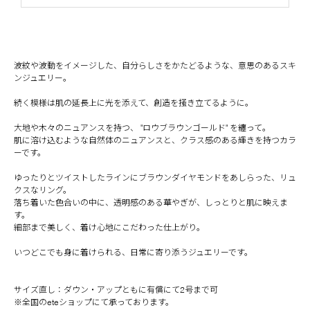
波紋や波動をイメージした、自分らしさをかたどるような、意思のあるスキ
ンジュエリー。
続く模様は肌の延長上に光を添えて、創造を掻き立てるように。
大地や木々のニュアンスを持つ、 "ロウブラウンゴールド" を纏って。
肌に溶け込むような自然体のニュアンスと、クラス感のある輝きを持つカラ
ーです。
ゆったりとツイストしたラインにブラウンダイヤモンドをあしらった、リュ
クスなリング。
落ち着いた色合いの中に、透明感のある華やぎが、しっとりと肌に映えま
す。
細部まで美しく、着け心地にこだわった仕上がり。
いつどこでも身に着けられる、日常に寄り添うジュエリーです。
サイズ直し：ダウン・アップともに有償にて2号まで可
※全国のeteショップにて承っております。