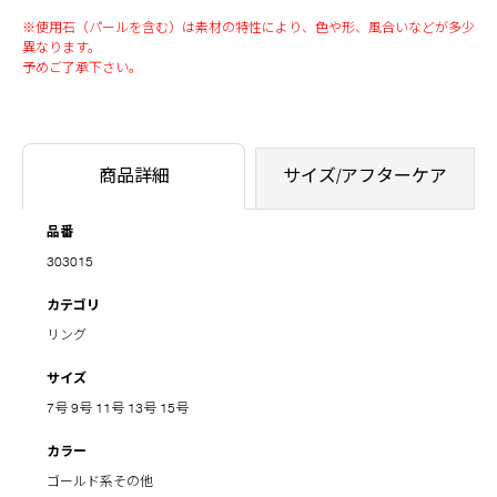
※使用石（パールを含む）は素材の特性により、色や形、風合いなどが多少
異なります。
予めご了承下さい。
商品詳細
サイズ/アフターケア
品番
303015
カテゴリ
リング
サイズ
7号
9号
11号
13号
15号
カラー
ゴールド系その他