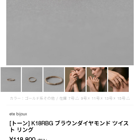
カラー：ゴールド系その他
/
在庫
7号:△
9号:☓
11号:☓
13号:☓
15号:△
ete bijoux
[トーン] K18RBG ブラウンダイヤモンド ツイス
ト リング
¥118,800