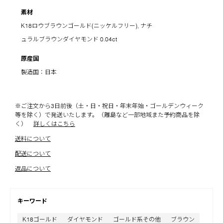
素材
K18ロウブラウンゴールド(ニッケルフリー), ナチ
ュラルブラウンダイヤモンド 0.04ct
原産国
製造国：日本
※ご注文から3日前後（土・日・祝日・年末年始・ゴールデンウィーク
等を除く）で発送いたします。（離島など一部地域また予約商品を除
く）
詳しくはこちら
送料について
配送について
返品について
キーワード
K18ゴールド
ダイヤモンド
ゴールド系その他
ブラウン