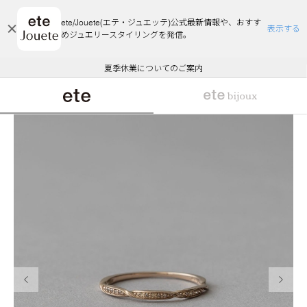
ete/Jouete(エテ・ジュエッテ)公式最新情報や、おすす
表示する
めジュエリースタイリングを発信。
エコラッピング及びエコポイント付与のご案内
ご注文いただいたお品物のお届け状況について
エコラッピング及びエコポイント付与のご案内
ご注文いただいたお品物のお届け状況について
悪質な偽サイトにご注意ください
夏季休業についてのご案内
WEB Limited Items >>
採用のご案内
前の画像
次の画