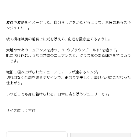
波紋や波動をイメージした、自分らしさをかたどるような、意思のあるスキ
ンジュエリー。
続く模様は肌の延長上に光を添えて、創造を掻き立てるように。
大地や木々のニュアンスを持つ、 "ロウブラウンゴールド" を纏って。
肌に溶け込むような自然体のニュアンスと、クラス感のある輝きを持つカラ
ーです。
繊細に編み上げられたチェーンモチーフが連なるリング。
切れ目なく全周を渡るデザインで、細部まで美しく、着け心地にこだわった
仕上がり。
いつどこでも身に着けられる、日常に寄り添うジュエリーです。
サイズ直し：不可