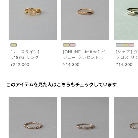
[レースライン]
[ONLINE Limited] ビ
[シェア] 
K18YG リング
ジュー クレセントム
クロス リ
ーン リング
¥242,000
¥14,300
¥14,300
このアイテムを見た人はこちらもチェックしています