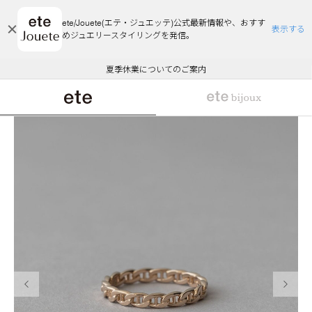
ete/Jouete(エテ・ジュエッテ)公式最新情報や、おすす
表示する
めジュエリースタイリングを発信。
エコラッピング及びエコポイント付与のご案内
ご注文いただいたお品物のお届け状況について
エコラッピング及びエコポイント付与のご案内
ご注文いただいたお品物のお届け状況について
悪質な偽サイトにご注意ください
夏季休業についてのご案内
WEB Limited Items >>
採用のご案内
前の画像
次の画