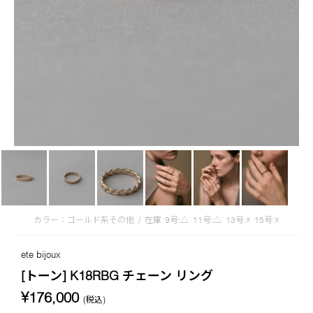
カラー：ゴールド系その他
/
在庫
9号:△
11号:△
13号:☓
15号:☓
ete bijoux
[トーン] K18RBG チェーン リング
¥176,000
(税込)