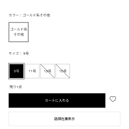
カラー：ゴールド系その他
ゴールド系
その他
サイズ： 9号
9号
11号
13号
15号
残り1点
カートに入れる
店頭在庫表示