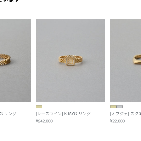
YG リング
[レースライン] K18YG リング
[オブジェ] スク
¥242,000
¥22,000