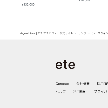
¥143,000
¥132,000
ete/ete bijoux | エテ/エテビジュー 公式サイト
リング
[レースライン]
Concept
会社概要
採用情
ヘルプ
利用規約
プライバ