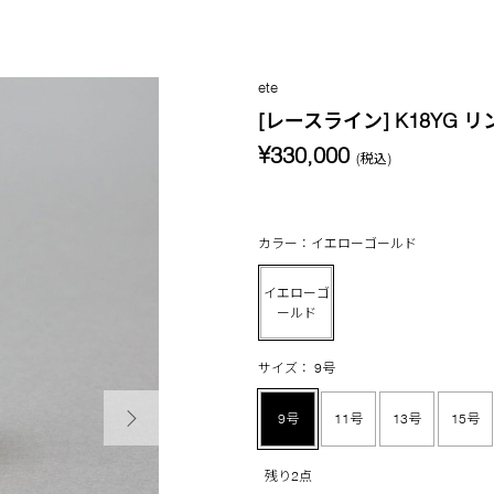
ete
[レースライン] K18YG リ
¥330,000
(税込)
カラー：イエローゴールド
イエローゴ
ールド
サイズ： 9号
次の画像
9号
11号
13号
15号
残り2点