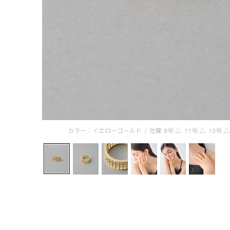
カラー：イエローゴールド
/
在庫
9号:△
11号:△
13号:△