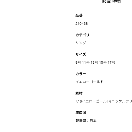
商品詳細
品番
210438
カテゴリ
リング
サイズ
9号
11号
13号
15号
17号
カラー
イエローゴールド
素材
K18イエローゴールド(ニッケルフリ
原産国
製造国：日本