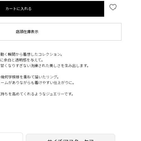
カートに入れる
店頭在庫表示
れ動く瞬間から着想したコレクション。
肌に余白と透明感を与えて。
、甘くなりすぎない洗練された美しさを生み出します。
の幾何学模様を重ねて描いたリング。
ュームがありながらも着けやすい仕上がりに。
気持ちを高めてくれるようなジュエリーです。