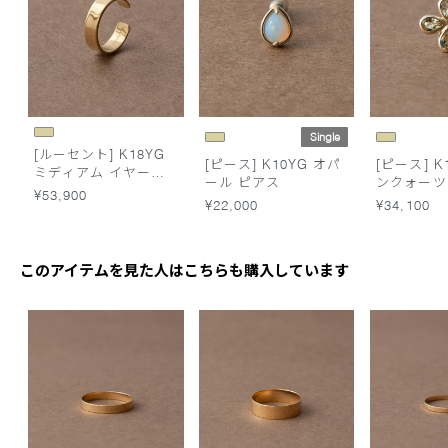
Single
[ルーセント] K18YG
[ピース] K10YG オパ
[ピース] K
ミディアム イヤーカ
ール ピアス
ンクォーツ
フ
¥53,900
¥22,000
¥34,100
このアイテムを見た人はこちらも購入しています