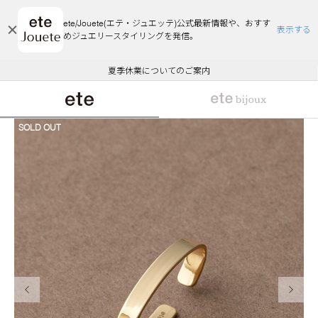
ete/Jouete(エテ・ジュエッテ)公式最新情報や、おすす
表示する
めジュエリースタイリングを発信。
エコラッピング及びエコポイント付与のご案内
ご注文いただいたお品物のお届け状況について
エコラッピング及びエコポイント付与のご案内
ご注文いただいたお品物のお届け状況について
悪質な偽サイトにご注意ください
夏季休業についてのご案内
WEB Limited Items >>
採用のご案内
SOLD OUT
前の画像
次の画