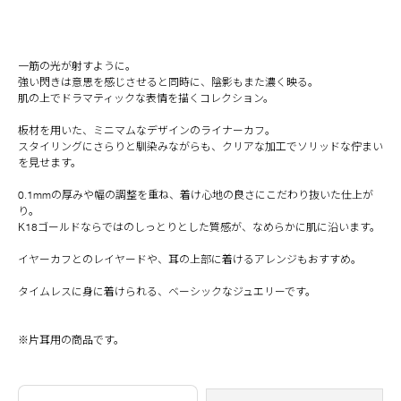
一筋の光が射すように。
強い閃きは意思を感じさせると同時に、陰影もまた濃く映る。
肌の上でドラマティックな表情を描くコレクション。
板材を用いた、ミニマムなデザインのライナーカフ。
スタイリングにさらりと馴染みながらも、クリアな加工でソリッドな佇まい
を見せます。
0.1mmの厚みや幅の調整を重ね、着け心地の良さにこだわり抜いた仕上が
り。
K18ゴールドならではのしっとりとした質感が、なめらかに肌に沿います。
イヤーカフとのレイヤードや、耳の上部に着けるアレンジもおすすめ。
タイムレスに身に着けられる、ベーシックなジュエリーです。
※片耳用の商品です。