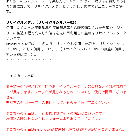
より多くの方にジュエリーを楽しんでいただくために、限りある資源である
貴金属に加えて、リサイクルメタルという新しい素材のジュエリーをご提
案。
リサイクルメタル（リサイクルシルバー925）
使用しなくなった家電製品や産業製品等から精錬精製された金属や、ジュエ
リーの製造工程で発生した端材を元に再利用した金属をリサイクルメタルと
いいます。
ete/ete bijouxでは、このようにリサイクル活用した銀を「リサイクルシル
バー925」として使用しています（リサイクルシルバー925の割金に使用し
ている銅は除く）。
・・・・・・・・・・・・・・
サイズ直し：不可
※天然石の特徴として、色や形、インクルージョンの有無などそれぞれ風合
いが異なります。クラックが見られるものについても、使用上問題ございま
せん。
天然石のもつ唯一無二の個性として、あらかじめご了承ください。
※こちらの商品は、一部お修理受付不可の店舗がございます。
お修理の際はお問い合わせフォームよりお問合せください。
※こちらの商品はete bijoux 髙島屋横浜店ではお取り扱いがございません。