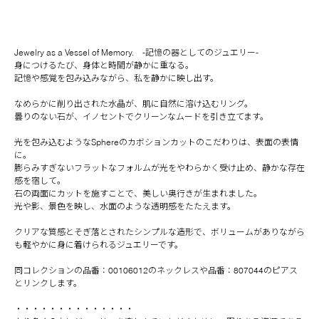
Jewelry as a Vessel of Memory. -記憶の器としてのジュエリー-
身につけるたび、身体と時間が静かに重なる。
記憶や感覚を包み込みながら、私を静かに映し出す。
なめらかに削り出された水晶が、肌に自然に溶け込むリング。
曇りのない石が、イノセントでクリーンなムードを引き立てます。
光を包み込むようなSphereのカボションカットのこだわりは、表面の表情
に。
膨らみすぎないフラットなフォルムが光をやわらかく受け止め、静かな存在
感を宿して。
石の両面にカットを施すことで、美しい奥行きが生まれました。
光や影、景色を映し、水面のような透明感をたたえます。
クリアな質感とそぎ落とされたシンプルな造形で、ボリュームがありながら
も軽やかに身に着けられるジュエリーです。
同コレクションの品番：00106012のネックレスや品番：807044のピアス
とリンクします。
・・・・・・・・・・・・・・