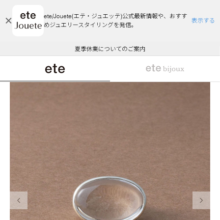
ete/Jouete(エテ・ジュエッテ)公式最新情報や、おすす
表示する
めジュエリースタイリングを発信。
エコラッピング及びエコポイント付与のご案内
ご注文いただいたお品物のお届け状況について
エコラッピング及びエコポイント付与のご案内
ご注文いただいたお品物のお届け状況について
悪質な偽サイトにご注意ください
夏季休業についてのご案内
WEB Limited Items >>
採用のご案内
前の画像
次の画