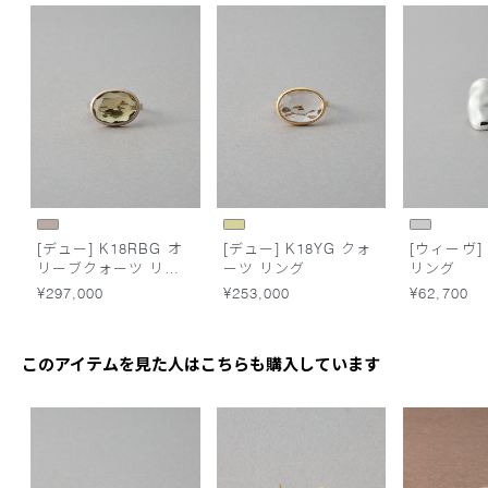
[デュー] K18RBG オ
[デュー] K18YG クォ
[ウィーヴ]
リーブクォーツ リン
ーツ リング
リング
グ
¥297,000
¥253,000
¥62,700
このアイテムを見た人はこちらも購入しています