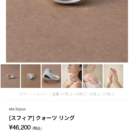
カラー：シルバー
/
在庫
11号:△
13号:◯
15号:△
17号:△
ete bijoux
[スフィア] クォーツ リング
¥46,200
(税込)