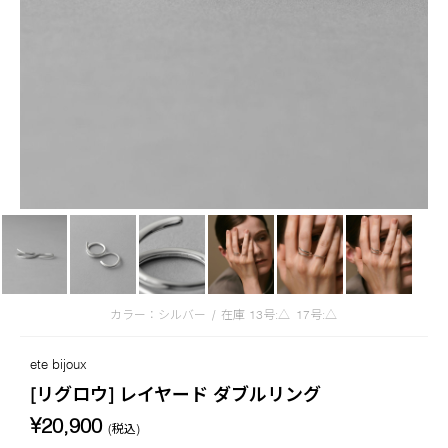
カラー：シルバー
/
在庫
13号:△
17号:△
ete bijoux
[リグロウ] レイヤード ダブルリング
¥20,900
(税込)