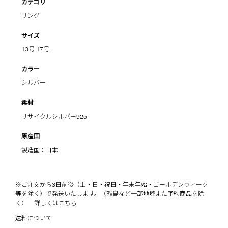
カテゴリ
リング
サイズ
13号
17号
カラー
シルバー
素材
リサイクルシルバー925
原産国
製造国：日本
※ご注文から3日前後（土・日・祝日・年末年始・ゴールデンウィーク
等を除く）で発送いたします。（離島など一部地域また予約商品を除
く）
詳しくはこちら
送料について