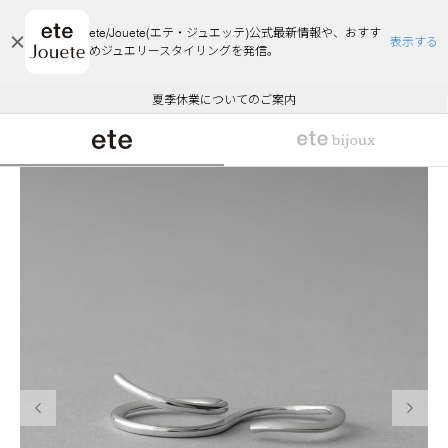
ete/Jouete(エテ・ジュエッテ)公式最新情報や、おすす
表示する
めジュエリースタイリングを発信。
エコラッピング及びエコポイント付与のご案内
ご注文いただいたお品物のお届け状況について
エコラッピング及びエコポイント付与のご案内
ご注文いただいたお品物のお届け状況について
悪質な偽サイトにご注意ください
夏季休業についてのご案内
WEB Limited Items >>
採用のご案内
前の画像
次の画