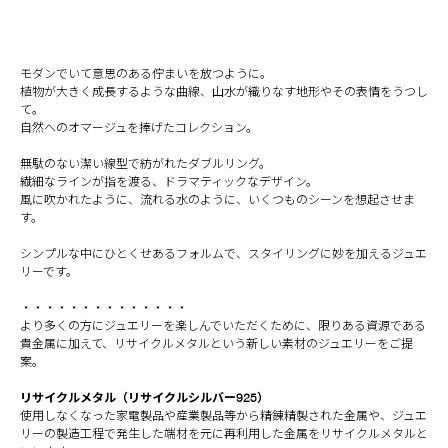
モダンでいて意思のある佇まいを放つように。
植物が大きく成長するような曲線、山水が織りなす地形やその表情をうつし
て。
自然へのオマージュを捧げたコレクション。
無駄のない潔い線型で紡がれたダブルリング。
繊細なラインが指を渡る、ドラマティックなデザイン。
風に吹かれたように、流れる水のように、いくつものシーンを想起させま
す。
シンプルな中にひとくせあるフォルムで、スタイリングに妙を加えるジュエ
リーです。
・・・・・・・・・・・・・・
より多くの方にジュエリーを楽しんでいただくために、限りある資源である
貴金属に加えて、リサイクルメタルという新しい素材のジュエリーをご提
案。
リサイクルメタル（リサイクルシルバー925）
使用しなくなった家電製品や産業製品等から精錬精製された金属や、ジュエ
リーの製造工程で発生した端材を元に再利用した金属をリサイクルメタルと