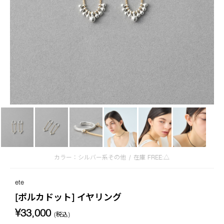
カラー：シルバー系その他
/
在庫
FREE:△
ete
[ポルカドット] イヤリング
¥33,000
(税込)