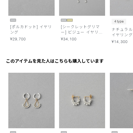
4 type
[ポルカドット] イヤリ
[シークレットグリマ
ナチュラル
ング
ー] ビジュー イヤリン
イヤリング
グ
¥29,700
¥34,100
¥14,300
このアイテムを見た人はこちらも購入しています