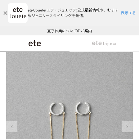
ete/Jouete(エテ・ジュエッテ)公式最新情報や、おすす
表示する
めジュエリースタイリングを発信。
エコラッピング及びエコポイント付与のご案内
ご注文いただいたお品物のお届け状況について
エコラッピング及びエコポイント付与のご案内
ご注文いただいたお品物のお届け状況について
悪質な偽サイトにご注意ください
夏季休業についてのご案内
WEB Limited Items >>
採用のご案内
前の画像
次の画