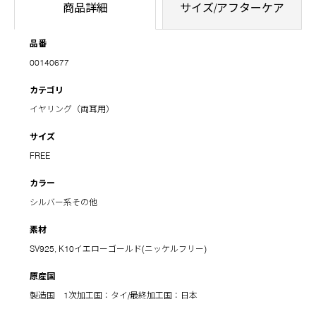
商品詳細
サイズ/アフターケア
品番
00140677
カテゴリ
イヤリング（両耳用）
サイズ
FREE
カラー
シルバー系その他
素材
SV925, K10イエローゴールド(ニッケルフリー)
原産国
製造国 1次加工国：タイ/最終加工国：日本