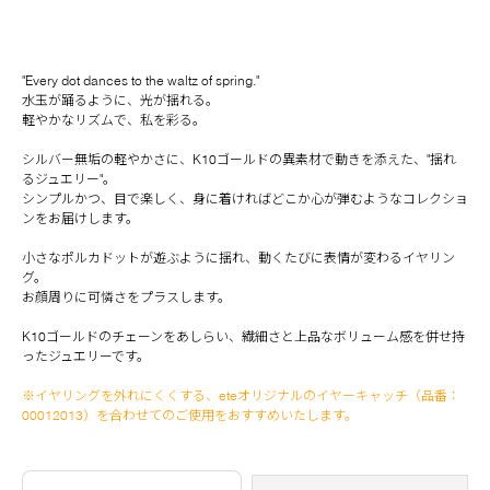
"Every dot dances to the waltz of spring."
水玉が踊るように、光が揺れる。
軽やかなリズムで、私を彩る。
シルバー無垢の軽やかさに、K10ゴールドの異素材で動きを添えた、"揺れ
るジュエリー"。
シンプルかつ、目で楽しく、身に着ければどこか心が弾むようなコレクショ
ンをお届けします。
小さなポルカドットが遊ぶように揺れ、動くたびに表情が変わるイヤリン
グ。
お顔周りに可憐さをプラスします。
K10ゴールドのチェーンをあしらい、繊細さと上品なボリューム感を併せ持
ったジュエリーです。
※イヤリングを外れにくくする、eteオリジナルのイヤーキャッチ（品番：
00012013）を合わせてのご使用をおすすめいたします。