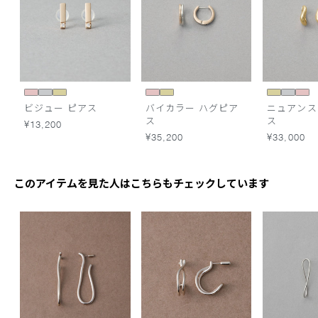
ビジュー ピアス
バイカラー ハグピア
ニュアンス
ス
ス
¥13,200
¥35,200
¥33,000
このアイテムを見た人はこちらもチェックしています