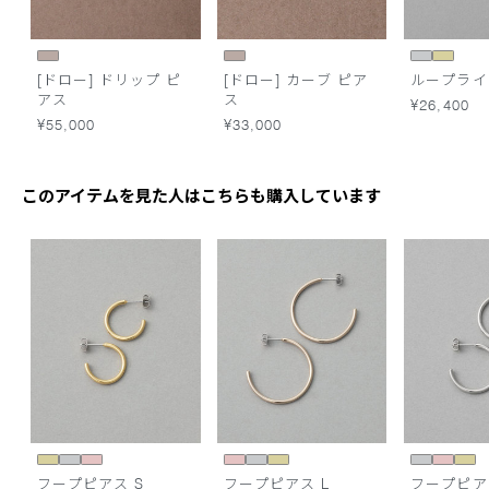
[ドロー] ドリップ ピ
[ドロー] カーブ ピア
ループライ
アス
ス
¥26,400
¥55,000
¥33,000
このアイテムを見た人はこちらも購入しています
フープピアス S
フープピアス L
フープピア