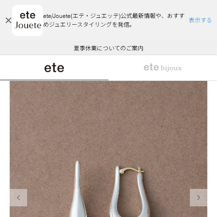
ete/Jouete(エテ・ジュエッテ)公式最新情報や、おすす
表示する
めジュエリースタイリングを発信。
エコラッピング及びエコポイント付与のご案内
ご注文いただいたお品物のお届け状況について
エコラッピング及びエコポイント付与のご案内
ご注文いただいたお品物のお届け状況について
悪質な偽サイトにご注意ください
夏季休業についてのご案内
WEB Limited Items >>
採用のご案内
前の画像
次の画