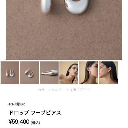
カラー：シルバー
/
在庫
FREE:△
ete bijoux
ドロップ フープピアス
¥59,400
(税込)