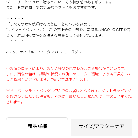
ジュエリーと合わせて贈ると、いっそう特別感のあるギフトに。
また、お友達同士での気軽なギフトにもおすすめです。
・・・・・
「すべての女性が輝けるように」との想いを込めて。
"マイフェイバリットポーチ" の売上金の一部を、国際協力NGO JOICFPを通
じて、途上国の女性を支援する募金として寄付いたします。
・・・・・
A：ソルティブルー / B：タン / C：モーヴグレー
※製造のロットにより、製品に多少の色ブレが起こる場合がございます。
また、画像の色は、撮影の状況・お使いのモニター環境により若干異なって
見える場合がございます。予めご了承下さいませ。
※ペーパークラフトバッグに包んでのお届けとなります。ギフトラッピング
をお選びいただいた場合も、外箱は付属いたしませんので、予めご了承くだ
さいませ。
商品詳細
サイズ/アフターケア