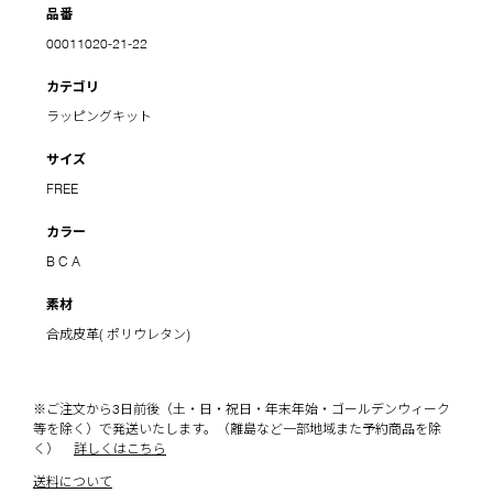
品番
00011020-21-22
カテゴリ
ラッピングキット
サイズ
FREE
カラー
B
C
A
素材
合成皮革( ポリウレタン)
※ご注文から3日前後（土・日・祝日・年末年始・ゴールデンウィーク
等を除く）で発送いたします。（離島など一部地域また予約商品を除
く）
詳しくはこちら
送料について