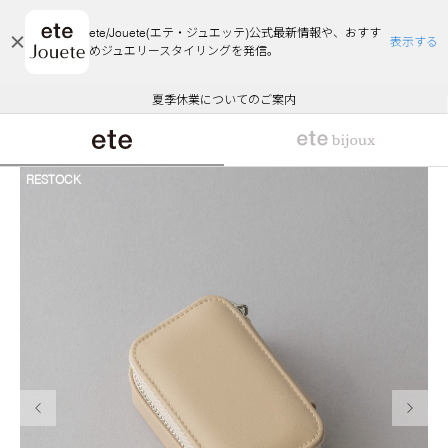
ete/Jouete(エテ・ジュエッテ)公式最新情報や、おすす
表示する
めジュエリースタイリングを発信。
エコラッピング及びエコポイント付与のご案内
ご注文いただいたお品物のお届け状況について
エコラッピング及びエコポイント付与のご案内
ご注文いただいたお品物のお届け状況について
悪質な偽サイトにご注意ください
夏季休業についてのご案内
WEB Limited Items >>
採用のご案内
RESTOCK
前の画像
次の画