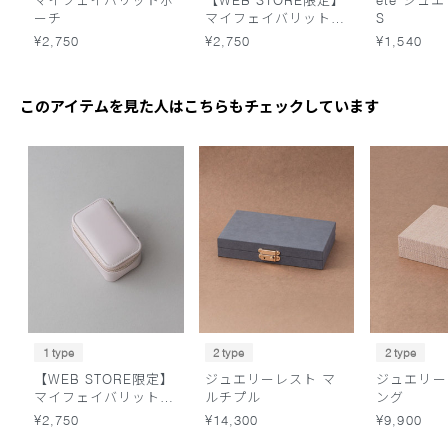
マイフェイバリットポ
【WEB STORE限定】
ete ジュ
ーチ
マイフェイバリットポ
S
ーチ
¥2,750
¥2,750
¥1,540
このアイテムを見た人はこちらもチェックしています
1 type
2 type
2 type
【WEB STORE限定】
ジュエリーレスト マ
ジュエリー
マイフェイバリットポ
ルチプル
ング
ーチ
¥2,750
¥14,300
¥9,900