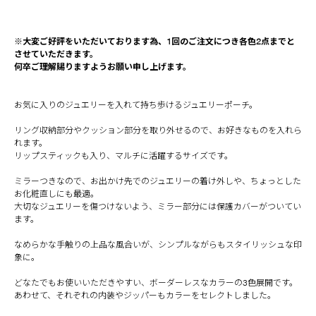
※大変ご好評をいただいております為、1回のご注文につき各色2点までと
させていただきます。
何卒ご理解賜りますようお願い申し上げます。
お気に入りのジュエリーを入れて持ち歩けるジュエリーポーチ。
リング収納部分やクッション部分を取り外せるので、お好きなものを入れら
れます。
リップスティックも入り、マルチに活躍するサイズです。
ミラーつきなので、お出かけ先でのジュエリーの着け外しや、ちょっとした
お化粧直しにも最適。
大切なジュエリーを傷つけないよう、ミラー部分には保護カバーがついてい
ます。
なめらかな手触りの上品な風合いが、シンプルながらもスタイリッシュな印
象に。
どなたでもお使いいただきやすい、ボーダーレスなカラーの3色展開です。
あわせて、それぞれの内装やジッパーもカラーをセレクトしました。