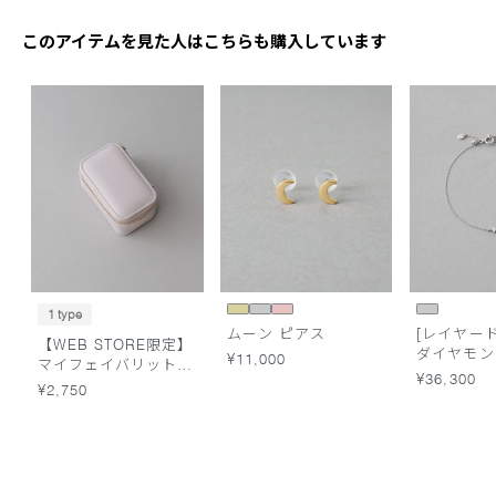
このアイテムを見た人はこちらも購入しています
1 type
ムーン ピアス
[レイヤード
【WEB STORE限定】
ダイヤモン
¥11,000
マイフェイバリットポ
レット
¥36,300
ーチ
¥2,750