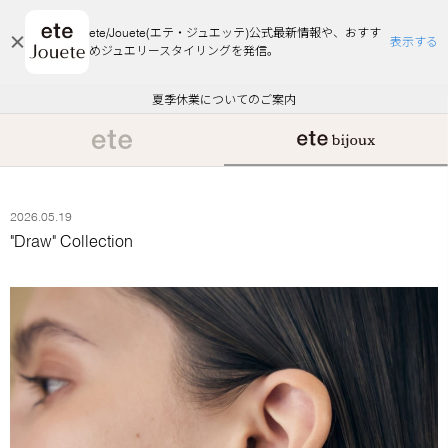
ete/Jouete(エテ・ジュエッテ)公式最新情報や、おすす
表示する
めジュエリースタイリングを発信。
エコラッピング及びエコポイント付与のご案内
ご注文いただいたお品物のお届け状況について
エコラッピング及びエコポイント付与のご案内
ご注文いただいたお品物のお届け状況について
悪質な偽サイトにご注意ください
夏季休業についてのご案内
WEB Limited Items >>
採用のご案内
2026.05.19
"Draw" Collection