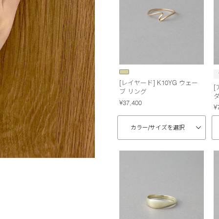
[レイヤード] K10YG ウェー
[
ブ リング
¥37,400
¥
カラー/
サイズを選択