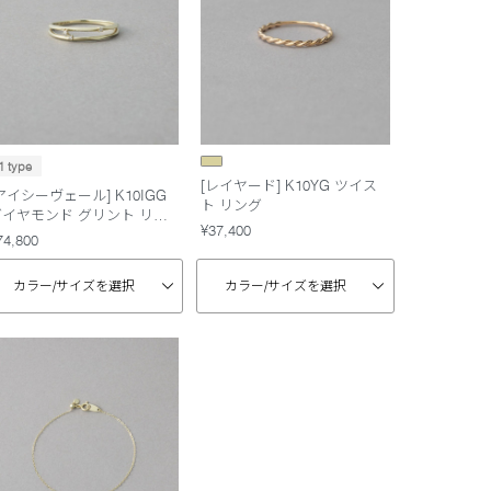
1 type
[レイヤード] K10YG ツイス
アイシーヴェール] K10IGG
ト リング
ダイヤモンド グリント リン
¥37,400
グ
74,800
カラー/
サイズを選択
カラー/
サイズを選択