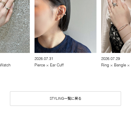
2026.07.31
2026.07.29
 Watch
Pierce × Ear Cuff
Ring × Bangle ×
STYLING一覧に戻る