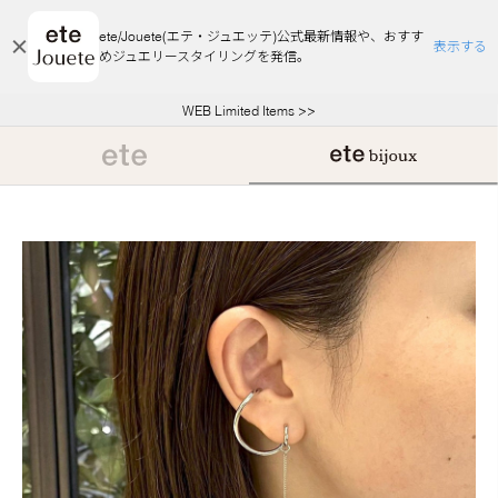
ete/Jouete(エテ・ジュエッテ)公式最新情報や、おすす
表示する
めジュエリースタイリングを発信。
エコラッピング及びエコポイント付与のご案内
ご注文いただいたお品物のお届け状況について
エコラッピング及びエコポイント付与のご案内
ご注文いただいたお品物のお届け状況について
悪質な偽サイトにご注意ください
夏季休業についてのご案内
WEB Limited Items >>
採用のご案内