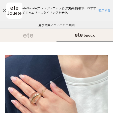
ete/Jouete(エテ・ジュエッテ)公式最新情報や、おすす
表示する
めジュエリースタイリングを発信。
エコラッピング及びエコポイント付与のご案内
ご注文いただいたお品物のお届け状況について
エコラッピング及びエコポイント付与のご案内
ご注文いただいたお品物のお届け状況について
悪質な偽サイトにご注意ください
夏季休業についてのご案内
WEB Limited Items >>
採用のご案内