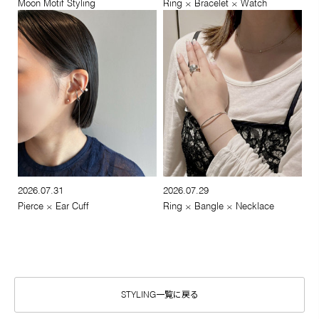
Moon Motif Styling
Ring × Bracelet × Watch
2026.07.31
2026.07.29
Pierce × Ear Cuff
Ring × Bangle × Necklace
STYLING一覧に戻る