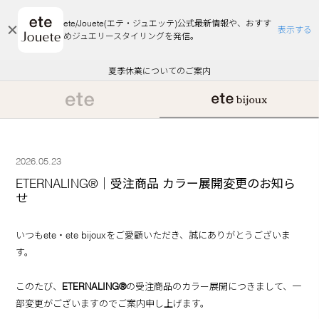
ete/Jouete(エテ・ジュエッテ)公式最新情報や、おすす
表示する
めジュエリースタイリングを発信。
エコラッピング及びエコポイント付与のご案内
ご注文いただいたお品物のお届け状況について
エコラッピング及びエコポイント付与のご案内
ご注文いただいたお品物のお届け状況について
悪質な偽サイトにご注意ください
夏季休業についてのご案内
WEB Limited Items >>
採用のご案内
2026.05.23
ETERNALING®｜受注商品 カラー展開変更のお知ら
せ
いつもete・ete bijouxをご愛顧いただき、誠にありがとうございま
す。
このたび、
ETERNALING®
の受注商品のカラー展開につきまして、一
部変更がございますのでご案内申し上げます。