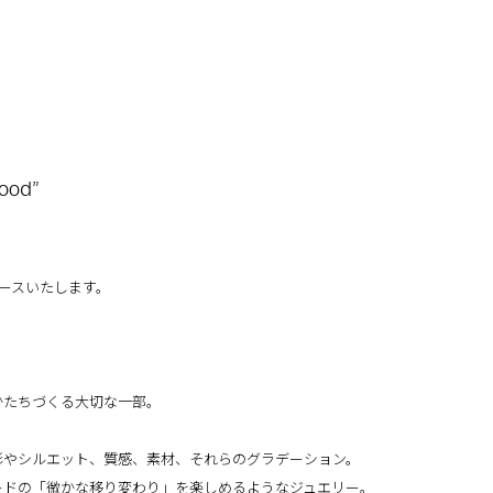
ood”
nがリリースいたします。
かたちづくる大切な一部。
彩やシルエット、質感、素材、それらのグラデーション。
ードの「微かな移り変わり」を楽しめるようなジュエリー。