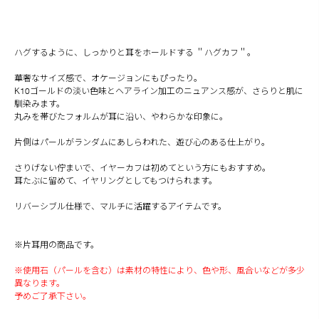
ハグするように、しっかりと耳をホールドする ＂ハグカフ＂。
華奢なサイズ感で、オケージョンにもぴったり。
K10ゴールドの淡い色味とヘアライン加工のニュアンス感が、さらりと肌に
馴染みます。
丸みを帯びたフォルムが耳に沿い、やわらかな印象に。
片側はパールがランダムにあしらわれた、遊び心のある仕上がり。
さりげない佇まいで、イヤーカフは初めてという方にもおすすめ。
耳たぶに留めて、イヤリングとしてもつけられます。
リバーシブル仕様で、マルチに活躍するアイテムです。
※片耳用の商品です。
※使用石（パールを含む）は素材の特性により、色や形、風合いなどが多少
異なります。
予めご了承下さい。