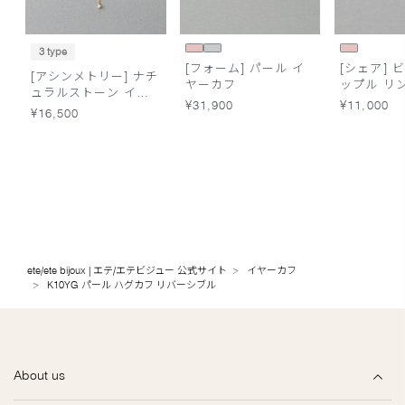
3 type
[フォーム] パール イ
[シェア] 
[アシンメトリー] ナチ
ヤーカフ
ップル リ
ュラルストーン イヤ
¥31,900
¥11,000
ーカフ
¥16,500
ete/ete bijoux | エテ/エテビジュー 公式サイト
イヤーカフ
K10YG パール ハグカフ リバーシブル
About us