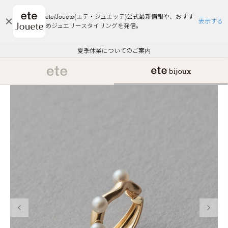
ete/Jouete(エテ・ジュエッテ)公式最新情報や、おすす
表示する
めジュエリースタイリングを発信。
エコラッピング及びエコポイント付与のご案内
ご注文いただいたお品物のお届け状況について
エコラッピング及びエコポイント付与のご案内
ご注文いただいたお品物のお届け状況について
悪質な偽サイトにご注意ください
夏季休業についてのご案内
WEB Limited Items >>
採用のご案内
前の画像
次の画