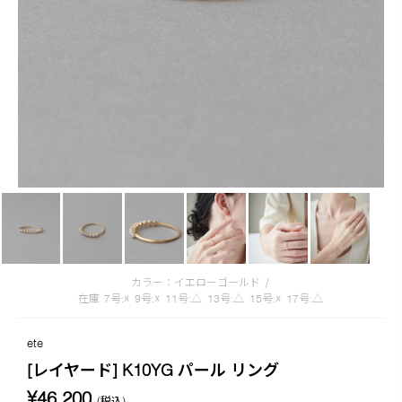
カラー：イエローゴールド
/
在庫
7号:☓
9号:☓
11号:△
13号:△
15号:☓
17号:△
ete
[レイヤード] K10YG パール リング
¥46,200
(税込)