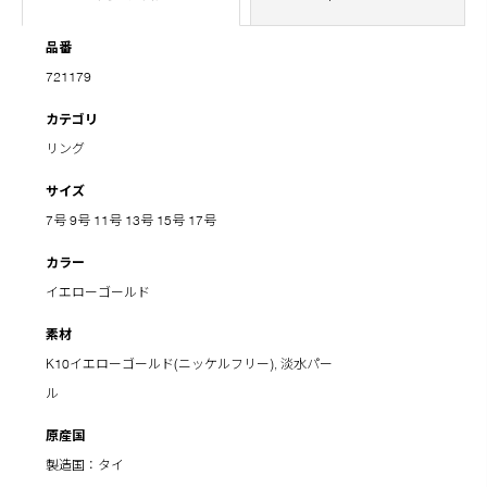
品番
721179
カテゴリ
リング
サイズ
7号
9号
11号
13号
15号
17号
カラー
イエローゴールド
素材
K10イエローゴールド(ニッケルフリー), 淡水パー
ル
原産国
製造国：タイ