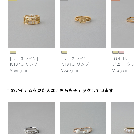
[レースライン]
[レースライン]
[ONLINE L
K18YG リング
K18YG リング
ジュー ク
ーン リン
¥330,000
¥242,000
¥14,300
このアイテムを見た人はこちらもチェックしています