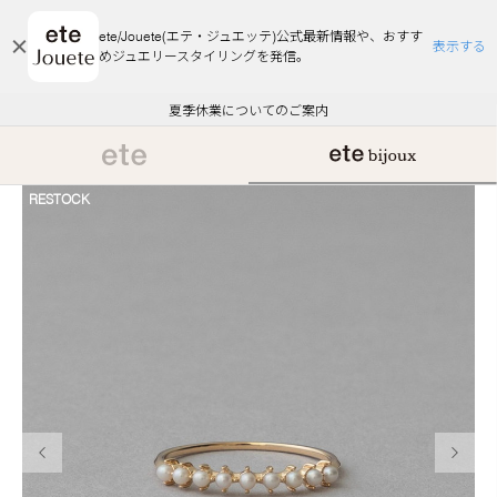
ete/Jouete(エテ・ジュエッテ)公式最新情報や、おすす
表示する
めジュエリースタイリングを発信。
エコラッピング及びエコポイント付与のご案内
ご注文いただいたお品物のお届け状況について
エコラッピング及びエコポイント付与のご案内
ご注文いただいたお品物のお届け状況について
悪質な偽サイトにご注意ください
夏季休業についてのご案内
WEB Limited Items >>
採用のご案内
RESTOCK
前の画像
次の画