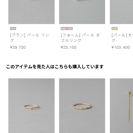
[ブラン] パール リン
[フォーム] パール ダ
[パール] K
グ
ブルリング
グ
¥29,700
¥23,100
¥103,400
このアイテムを見た人はこちらも購入しています