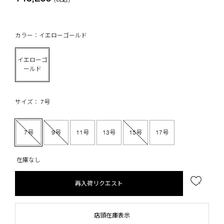
カラー：イエローゴールド
イエローゴ
ールド
サイズ： 7号
7号
9号
11号
13号
15号
17号
在庫なし
再入荷リクエスト
店頭在庫表示