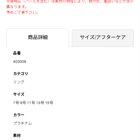
※使用石（パールを含む）は素材の特性により、色や形、風合いなどが多少
異なります。
予めご了承下さい。
商品詳細
サイズ/アフターケア
品番
403008
カテゴリ
リング
サイズ
7号
9号
11号
13号
15号
カラー
プラチナム
素材