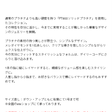
通常のプラチナよりも高い硬度を持つ「PT900ソリッドプラチナ」を使用し
たコレクション。
その特性を存分に活かし、今までに実現することが難しかった華奢なデザイ
ンのジュエリーを展開。
プラチナの素材の持つ美しさが際立つ、シンプルなデザイン。
メレダイヤモンドを1石あしらい、クリアな輝きを宿したシンプルながらリ
ュクスな仕上がりに。
今の気分にフィットするスタイリッシュなフォルムは、デイリーコーデにさ
らりと溶け込みます。
1本の指に縦にレイヤードすると、繊細なボリューム感を楽しむスタイリン
グに。
人差し指から小指まで、お好きなバランスで横にレイヤードするのもおすす
めです。
サイズ直し：ダウン・アップともに有償にて1号まで可
※全国のeteショップにて承っております。