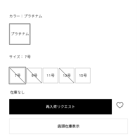
カラー：プラチナム
プラチナム
サイズ： 7号
7号
9号
11号
13号
15号
在庫なし
再入荷リクエスト
店頭在庫表示