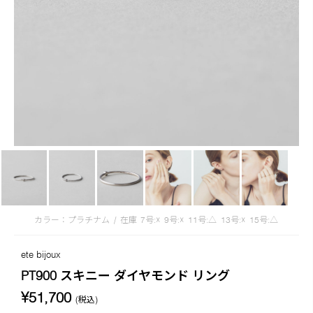
カラー：プラチナム
/
在庫
7号:☓
9号:☓
11号:△
13号:☓
15号:△
ete bijoux
PT900 スキニー ダイヤモンド リング
¥51,700
(税込)