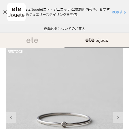
ete/Jouete(エテ・ジュエッテ)公式最新情報や、おすす
表示する
めジュエリースタイリングを発信。
エコラッピング及びエコポイント付与のご案内
ご注文いただいたお品物のお届け状況について
エコラッピング及びエコポイント付与のご案内
ご注文いただいたお品物のお届け状況について
悪質な偽サイトにご注意ください
夏季休業についてのご案内
WEB Limited Items >>
採用のご案内
RESTOCK
前の画像
次の画