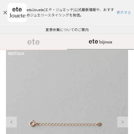
ete/Jouete(エテ・ジュエッテ)公式最新情報や、おすす
表示する
めジュエリースタイリングを発信。
エコラッピング及びエコポイント付与のご案内
ご注文いただいたお品物のお届け状況について
エコラッピング及びエコポイント付与のご案内
ご注文いただいたお品物のお届け状況について
悪質な偽サイトにご注意ください
夏季休業についてのご案内
WEB Limited Items >>
採用のご案内
RESTOCK
前の画像
次の画