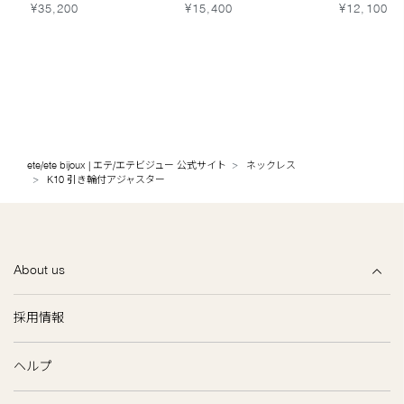
レス
¥35,200
¥15,400
¥12,100
ete/ete bijoux | エテ/エテビジュー 公式サイト
ネックレス
K10 引き輪付アジャスター
About us
採用情報
ヘルプ