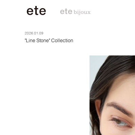
2026.01.09
"Line Stone" Collection