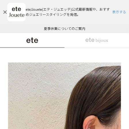
ete/Jouete(エテ・ジュエッテ)公式最新情報や、おすす
表示する
めジュエリースタイリングを発信。
エコラッピング及びエコポイント付与のご案内
ご注文いただいたお品物のお届け状況について
エコラッピング及びエコポイント付与のご案内
ご注文いただいたお品物のお届け状況について
悪質な偽サイトにご注意ください
夏季休業についてのご案内
WEB Limited Items >>
採用のご案内