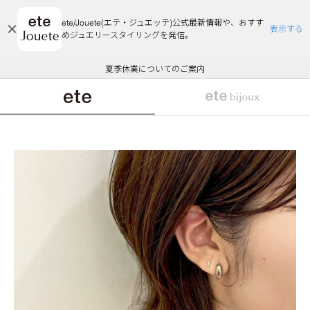
ete/Jouete(エテ・ジュエッテ)公式最新情報や、おすす
表示する
めジュエリースタイリングを発信。
エコラッピング及びエコポイント付与のご案内
ご注文いただいたお品物のお届け状況について
エコラッピング及びエコポイント付与のご案内
ご注文いただいたお品物のお届け状況について
悪質な偽サイトにご注意ください
夏季休業についてのご案内
WEB Limited Items >>
採用のご案内