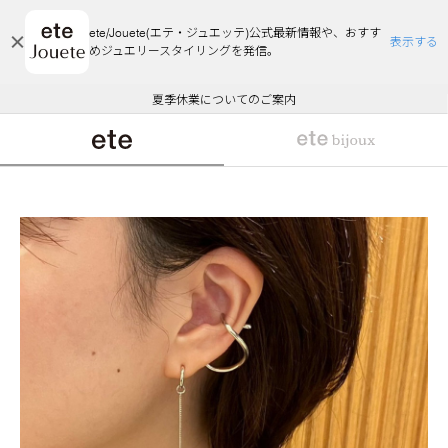
ete/Jouete(エテ・ジュエッテ)公式最新情報や、おすす
表示する
めジュエリースタイリングを発信。
エコラッピング及びエコポイント付与のご案内
ご注文いただいたお品物のお届け状況について
エコラッピング及びエコポイント付与のご案内
ご注文いただいたお品物のお届け状況について
悪質な偽サイトにご注意ください
夏季休業についてのご案内
WEB Limited Items >>
採用のご案内