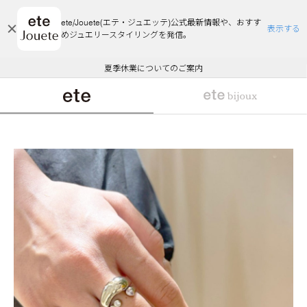
ete/Jouete(エテ・ジュエッテ)公式最新情報や、おすす
表示する
めジュエリースタイリングを発信。
エコラッピング及びエコポイント付与のご案内
ご注文いただいたお品物のお届け状況について
エコラッピング及びエコポイント付与のご案内
ご注文いただいたお品物のお届け状況について
悪質な偽サイトにご注意ください
夏季休業についてのご案内
WEB Limited Items >>
採用のご案内