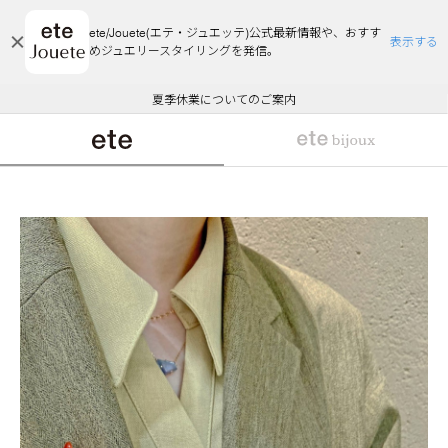
ete/Jouete(エテ・ジュエッテ)公式最新情報や、おすす
表示する
めジュエリースタイリングを発信。
エコラッピング及びエコポイント付与のご案内
ご注文いただいたお品物のお届け状況について
エコラッピング及びエコポイント付与のご案内
ご注文いただいたお品物のお届け状況について
悪質な偽サイトにご注意ください
夏季休業についてのご案内
WEB Limited Items >>
採用のご案内