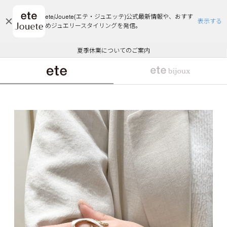
ete/Jouete(エテ・ジュエッテ)公式最新情報や、おすす
表示する
めジュエリースタイリングを発信。
エコラッピング及びエコポイント付与のご案内
ご注文いただいたお品物のお届け状況について
エコラッピング及びエコポイント付与のご案内
ご注文いただいたお品物のお届け状況について
悪質な偽サイトにご注意ください
夏季休業についてのご案内
WEB Limited Items >>
採用のご案内