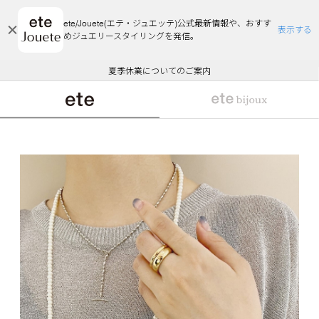
ete/Jouete(エテ・ジュエッテ)公式最新情報や、おすす
表示する
めジュエリースタイリングを発信。
エコラッピング及びエコポイント付与のご案内
ご注文いただいたお品物のお届け状況について
エコラッピング及びエコポイント付与のご案内
ご注文いただいたお品物のお届け状況について
悪質な偽サイトにご注意ください
夏季休業についてのご案内
WEB Limited Items >>
採用のご案内