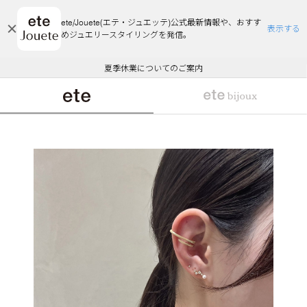
ete/Jouete(エテ・ジュエッテ)公式最新情報や、おすす
表示する
めジュエリースタイリングを発信。
エコラッピング及びエコポイント付与のご案内
ご注文いただいたお品物のお届け状況について
エコラッピング及びエコポイント付与のご案内
ご注文いただいたお品物のお届け状況について
悪質な偽サイトにご注意ください
夏季休業についてのご案内
WEB Limited Items >>
採用のご案内