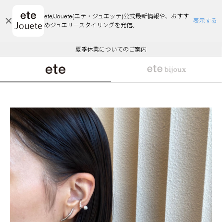
ete/Jouete(エテ・ジュエッテ)公式最新情報や、おすす
表示する
めジュエリースタイリングを発信。
エコラッピング及びエコポイント付与のご案内
ご注文いただいたお品物のお届け状況について
エコラッピング及びエコポイント付与のご案内
ご注文いただいたお品物のお届け状況について
悪質な偽サイトにご注意ください
夏季休業についてのご案内
WEB Limited Items >>
採用のご案内