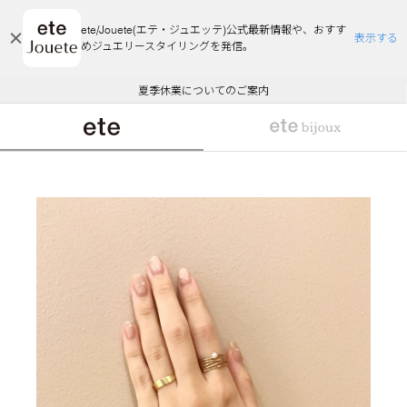
ete/Jouete(エテ・ジュエッテ)公式最新情報や、おすす
表示する
めジュエリースタイリングを発信。
エコラッピング及びエコポイント付与のご案内
ご注文いただいたお品物のお届け状況について
エコラッピング及びエコポイント付与のご案内
ご注文いただいたお品物のお届け状況について
悪質な偽サイトにご注意ください
夏季休業についてのご案内
WEB Limited Items >>
採用のご案内