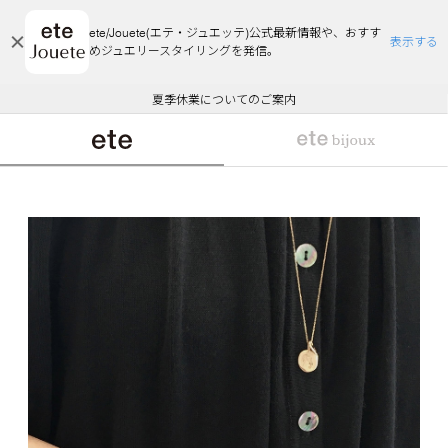
ete/Jouete(エテ・ジュエッテ)公式最新情報や、おすす
表示する
めジュエリースタイリングを発信。
エコラッピング及びエコポイント付与のご案内
ご注文いただいたお品物のお届け状況について
エコラッピング及びエコポイント付与のご案内
ご注文いただいたお品物のお届け状況について
悪質な偽サイトにご注意ください
夏季休業についてのご案内
WEB Limited Items >>
採用のご案内