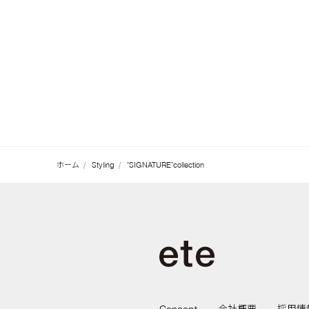
ホーム
Styling
"SIGNATURE"collection