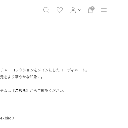
0
ネチャーコレクションをメインにしたコーディネート。
手元をより華やかな印象に。
イテムは
【こちら】
からご確認ください。
×bird＞