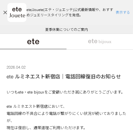
ete/Jouete(エテ・ジュエッテ)公式最新情報や、おすす
表示する
めジュエリースタイリングを発信。
エコラッピング及びエコポイント付与のご案内
ご注文いただいたお品物のお届け状況について
エコラッピング及びエコポイント付与のご案内
ご注文いただいたお品物のお届け状況について
悪質な偽サイトにご注意ください
夏季休業についてのご案内
WEB Limited Items >>
採用のご案内
2026.04.02
ete ルミネエスト新宿店｜電話回線復旧のお知らせ
いつもete・ete bijouxをご愛顧いただき誠にありがとうございます。
ete ルミネエスト新宿店において、
電話回線の不具合により電話が繋がりにくい状況が続いておりました
が、
現在は復旧し、通常道理ご利用いただけます。