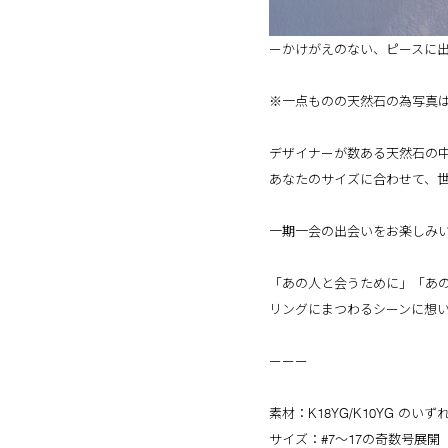
ーかけがえのない、ピースに
※一点ものの天然石の為写真
デザイナーが数ある天然石の
あなたのサイズに合わせて、
一期一会の出会いをお楽しみ
「あの人と会うために」「あ
リングにまつわるシーンに想
ーーー
素材：K18YG/K10YG の
サイズ：#7～17の奇数号展開