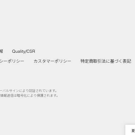
報
Quality/CSR
シーポリシー
カスタマーポリシー
特定商取引法に基づく表記
ローバルサインにより認証されています。
の情報送信は暗号化により保護されます。
エ
ご
夏
WE
採
悪
エ
ご