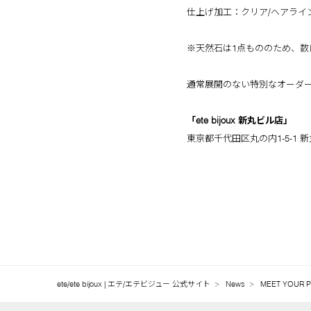
仕上げ加工：クリア/ヘアライ
※天然石は1点もののため、数
通常展開のない特別なオーダ
「ete bijoux 新丸ビル店」
東京都千代田区丸の内1-5-1 新
ete/ete bijoux | エテ/エテビジュー 公式サイト
News
MEET YOUR P