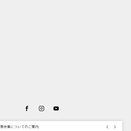
前の画像
次の画像
コラッピング及びエコポイント付与のご案内
注文いただいたお品物のお届け状況について
季休業についてのご案内
B Limited Items >>
用のご案内
質な偽サイトにご注意ください
コラッピング及びエコポイント付与のご案内
注文いただいたお品物のお届け状況について