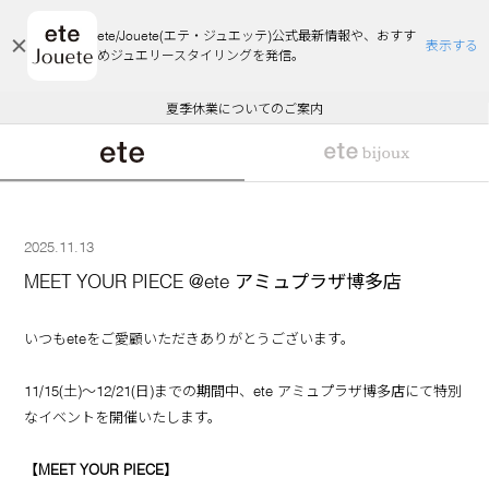
ete/Jouete(エテ・ジュエッテ)公式最新情報や、おすす
表示する
めジュエリースタイリングを発信。
エコラッピング及びエコポイント付与のご案内
ご注文いただいたお品物のお届け状況について
エコラッピング及びエコポイント付与のご案内
ご注文いただいたお品物のお届け状況について
悪質な偽サイトにご注意ください
夏季休業についてのご案内
WEB Limited Items >>
採用のご案内
2025.11.13
MEET YOUR PIECE @ete アミュプラザ博多店
いつもeteをご愛顧いただきありがとうございます。
11/15(土)～12/21(日)までの期間中、ete アミュプラザ博多店にて特別
なイベントを開催いたします。
【MEET YOUR PIECE】