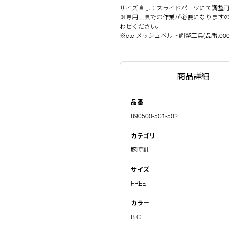
サイズ直し：スライドパーツにて調整
※専用工具での作業が必要になりますの
わせください。
※ete メッシュベルト調整工具(品番:
00
商品詳細
品番
890500-501-502
カテゴリ
腕時計
サイズ
FREE
カラー
B
C