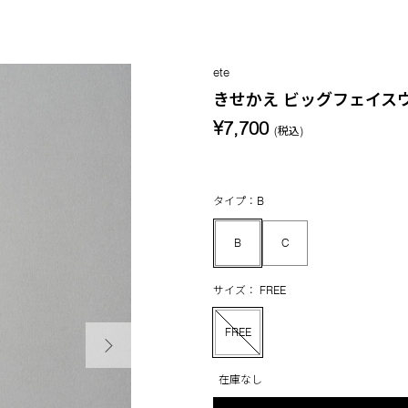
ete
きせかえ ビッグフェイス
¥7,700
(税込)
タイプ：B
B
C
サイズ： FREE
次の画像
FREE
在庫なし