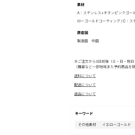
素材
A：ステンレス+チタンピンクゴール
ローゴールドコーティング / C：ス
原産国
製造国 中国
※ご注文から3日前後（土・日・祝日
（離島など一部地域また予約商品を
送料について
配送について
返品について
キーワード
その他素材
イエローゴールド