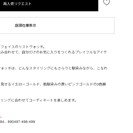
再入荷リクエスト
店頭在庫表示
グフェイスのリストウォッチ。
組み合わせて、自分だけのお気に入りをつくれるプレイフルなアイテ
ウォッチは、どんなスタイリングにもさらりと馴染みながら、こなれ
く見せるイエローゴールド、肌馴染みの良いピンクゴールドの3色展
イリングに合わせてコーディネートを楽しめます。
す。
494
、
890497-498-499
。