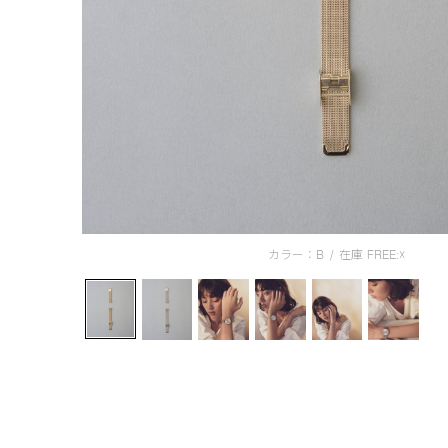
カラー：B
/
在庫
FREE:☓