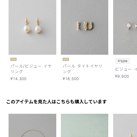
4 type
パール/ビジュー イヤ
パール タイトイヤリ
ビジュー 
リング
ング
¥9,900
¥14,300
¥16,500
このアイテムを見た人はこちらも購入しています