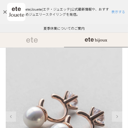
ete/Jouete(エテ・ジュエッテ)公式最新情報や、おすす
表示する
めジュエリースタイリングを発信。
エコラッピング及びエコポイント付与のご案内
ご注文いただいたお品物のお届け状況について
エコラッピング及びエコポイント付与のご案内
ご注文いただいたお品物のお届け状況について
悪質な偽サイトにご注意ください
夏季休業についてのご案内
WEB Limited Items >>
採用のご案内
前の画像
次の画