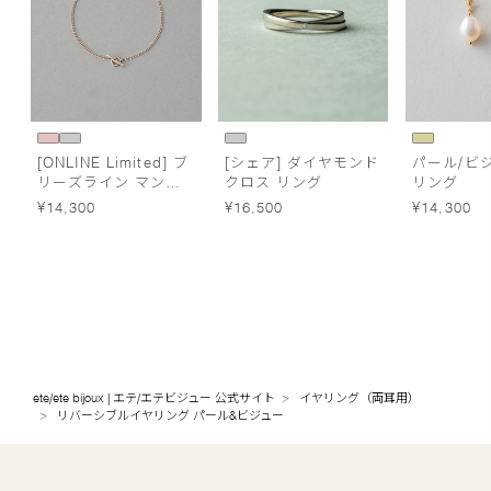
[ONLINE Limited] ブ
[シェア] ダイヤモンド
パール/ビ
リーズライン マンテ
クロス リング
リング
ル ブレスレット
¥14,300
¥16,500
¥14,300
ete/ete bijoux | エテ/エテビジュー 公式サイト
イヤリング（両耳用）
リバーシブルイヤリング パール&ビジュー