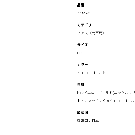
品番
771492
カテゴリ
ピアス（両耳用）
サイズ
FREE
カラー
イエローゴールド
素材
K10イエローゴールド(ニッケルフリー)
ト・キャッチ：K18イエローゴール
原産国
製造国：日本