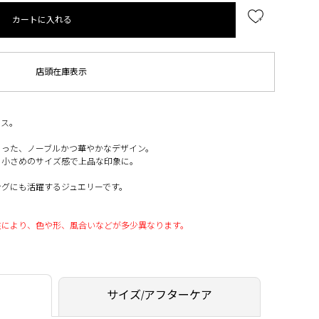
カートに入れる
店頭在庫表示
アス。
らった、ノーブルかつ華やかなデザイン。
、小さめのサイズ感で上品な印象に。
ングにも活躍するジュエリーです。
性により、色や形、風合いなどが多少異なります。
サイズ/アフターケア