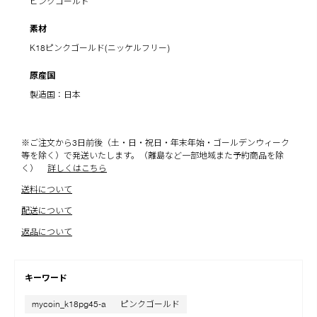
ピンクゴールド
素材
K18ピンクゴールド(ニッケルフリー)
原産国
製造国：日本
※ご注文から3日前後（土・日・祝日・年末年始・ゴールデンウィーク
等を除く）で発送いたします。（離島など一部地域また予約商品を除
く）
詳しくはこちら
送料について
配送について
返品について
キーワード
mycoin_k18pg45-a
ピンクゴールド