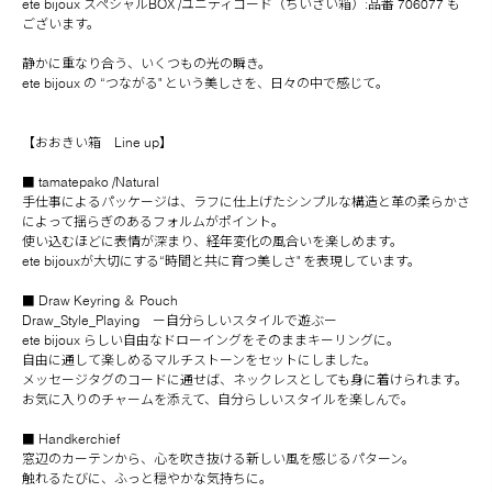
ete bijoux スペシャルBOX /ユニティコード（ちいさい箱）:品番 706077 も
ございます。
静かに重なり合う、いくつもの光の瞬き。
ete bijoux の “つながる" という美しさを、日々の中で感じて。
【おおきい箱 Line up】
■ tamatepako /Natural
手仕事によるパッケージは、ラフに仕上げたシンプルな構造と革の柔らかさ
によって揺らぎのあるフォルムがポイント。
使い込むほどに表情が深まり、経年変化の風合いを楽しめます。
ete bijouxが大切にする“時間と共に育つ美しさ" を表現しています。
■ Draw Keyring ＆ Pouch
Draw_Style_Playing ー自分らしいスタイルで遊ぶー
ete bijoux らしい自由なドローイングをそのままキーリングに。
自由に通して楽しめるマルチストーンをセットにしました。
メッセージタグのコードに通せば、ネックレスとしても身に着けられます。
お気に入りのチャームを添えて、自分らしいスタイルを楽しんで。
■ Handkerchief
窓辺のカーテンから、心を吹き抜ける新しい風を感じるパターン。
触れるたびに、ふっと穏やかな気持ちに。