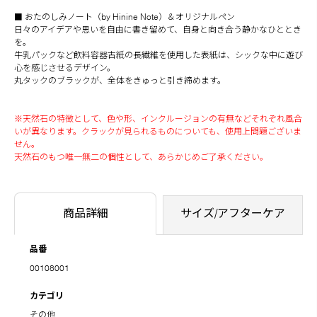
■ おたのしみノート（by Hinine Note）＆オリジナルペン
日々のアイデアや思いを自由に書き留めて、自身と向き合う静かなひととき
を。
牛乳パックなど飲料容器古紙の長繊維を使用した表紙は、シックな中に遊び
心を感じさせるデザイン。
丸タックのブラックが、全体をきゅっと引き締めます。
※天然石の特徴として、色や形、インクルージョンの有無などそれぞれ風合
いが異なります。クラックが見られるものについても、使用上問題ございま
せん。
天然石のもつ唯一無二の個性として、あらかじめご了承ください。
商品詳細
サイズ/アフターケア
品番
00108001
カテゴリ
その他