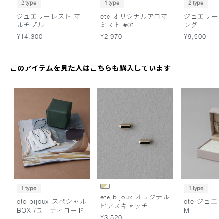
2 type
1 type
2 type
ジュエリーレスト マ
ete オリジナルアロマ
ジュエリー
ルチプル
ミスト #01
ング
¥14,300
¥2,970
¥9,900
このアイテムを見た人はこちらも購入しています
1 type
1 type
ete bijoux オリジナル
ete bijoux スペシャル
ete ジュ
ピアスキャッチ
BOX /ユニティコード
M
¥3,520