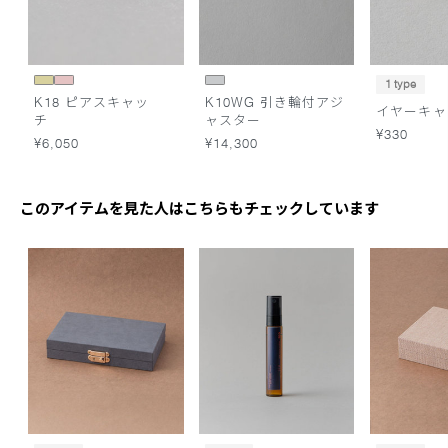
1 type
K18 ピアスキャッ
K10WG 引き輪付アジ
イヤー
チ
ャスター
¥330
¥6,050
¥14,300
このアイテムを見た人はこちらもチェックしています