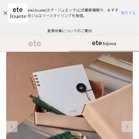
ete/Jouete(エテ・ジュエッテ)公式最新情報や、おすす
表示する
めジュエリースタイリングを発信。
エコラッピング及びエコポイント付与のご案内
ご注文いただいたお品物のお届け状況について
エコラッピング及びエコポイント付与のご案内
ご注文いただいたお品物のお届け状況について
悪質な偽サイトにご注意ください
夏季休業についてのご案内
WEB Limited Items >>
採用のご案内
前の画像
次の画