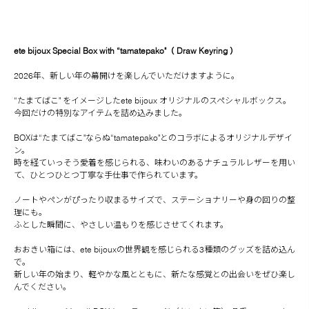
ete bijoux Special Box with “tamatepako"（ Draw Keyring ）
2026年、新しい年の幕開けを楽しんでいただけますように。
“たまてばこ" をイメージしたete bijoux オリジナルのスペシャルボックス。
今回だけの特別なアイテムを詰め込みました。
BOXは“たまてばこ"ならぬ“tamatepako"とのコラボによるオリジナルデザイ
ン。
時を経ていっそう愛着を感じられる、味わいのあるナチュラルレザーを用い
て、ひとつひとつ丁寧な手仕事で作られています。
ノートやペンがぴったり収まるサイズで、ステーショナリーや身の回りの整
理にも。
ふとした瞬間に、やさしい温もりを感じさせてくれます。
おおきい箱には、ete bijouxの世界観を感じられる3種類のグッズを詰め込ん
で。
新しい年の始まり、軽やかな風とともに、新たな感覚との出会いをぜひ楽し
んでください。