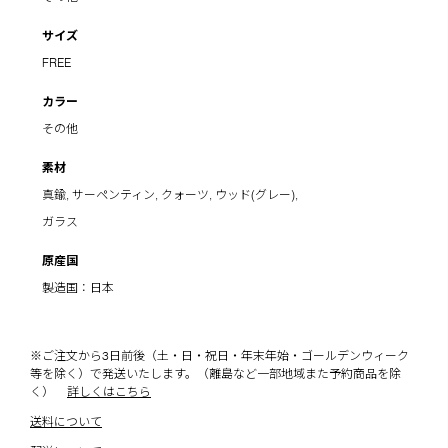
サイズ
FREE
カラー
その他
素材
真鍮, サーペンティン, クォーツ, ウッド(グレー),
ガラス
原産国
製造国：日本
※ご注文から3日前後（土・日・祝日・年末年始・ゴールデンウィーク
等を除く）で発送いたします。（離島など一部地域また予約商品を除
く）
詳しくはこちら
送料について